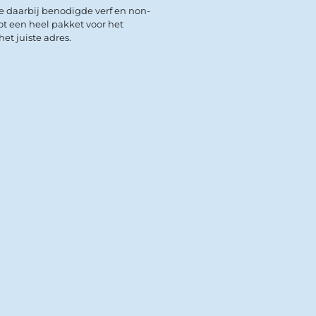
de daarbij benodigde verf en non-
ot een heel pakket voor het
et juiste adres.